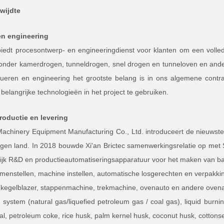
kwijdte
en engineering
 biedt procesontwerp- en engineeringdienst voor klanten om een ​​vol
nder kamerdrogen, tunneldrogen, snel drogen en tunneloven en ande
rueren en engineering het grootste belang is in ons algemene contr
belangrijke technologieën in het project te gebruiken.
roductie en levering
 Machinery Equipment Manufacturing Co., Ltd. introduceert de nieuw
eigen land. In 2018 bouwde Xi'an Brictec samenwerkingsrelatie op m
ijk R&D en productieautomatiseringsapparatuur voor het maken van b
menstellen, machine instellen, automatische losgerechten en verpak
, kegelblazer, stappenmachine, trekmachine, ovenauto en andere oven
system (natural gas/liquefied petroleum gas / coal gas), liquid burning
al, petroleum coke, rice husk, palm kernel husk, coconut husk, cottons