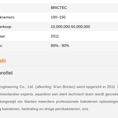
BRICTEC
knemers:
100~150
Verkoop:
10,000,000-50,000,000
aar:
2011
c:
80% - 90%
ils
rofiel
Engineering Co., Ltd. (afkorting: Xi'an Brictec) werd opgericht in 2011
nnenlandse experts, waardoor een sterk technisch team wordt gecre
s toegewijd om klanten meerdere professionele bakstenen oplossing
 bakstenen, bestrating en droge persbakstenen, enz.