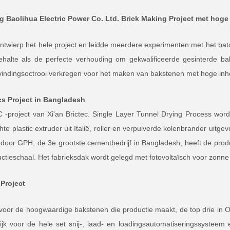
 Baolihua Electric Power Co. Ltd. Brick Making Project met hoge
ontwierp het hele project en leidde meerdere experimenten met het batc
halte als de perfecte verhouding om gekwalificeerde gesinterde ba
itvindingsoctrooi verkregen voor het maken van bakstenen met hoge in
s Project in Bangladesh
C -project van Xi'an Brictec. Single Layer Tunnel Drying Process wo
te plastic extruder uit Italië, roller en verpulverde kolenbrander uitge
door GPH, de 3e grootste cementbedrijf in Bangladesh, heeft de prod
uctieschaal. Het fabrieksdak wordt gelegd met fotovoltaïsch voor zonne
 Project
 voor de hoogwaardige bakstenen die productie maakt, de top drie in Oe
ijk voor de hele set snij-, laad- en loadingsautomatiseringssystee