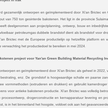
roject in Irak
erd gezamenlijk ontworpen en geïmplementeerd door Xi'an Brictec en C
put van 750 ton gesinterde bakstenen. Het ligt in de provincie Sulaima
 heeft deelgenomen aan projectplanning, ontwerp, bouw en inbedrijf
/vloeibaar petroleumgas dubbele brandstof dient als brandstof voor dr
i'an Brictec met de Europese productielijn op hetzelfde platform en wi
e verwachting het productiedoel te bereiken in mei 2024.
akstenen project voor Yan'an Green Building Material Recycling In
s ontworpen en geïmplementeerd door Xi'an Brictec als geheel in 2022,
bestrating, enz. De grondstof is hoogwaardige schalie en paarse zand
ee vormmethoden (extruderen en drukken) en gebruikt kamerdroger v
ovens voor antieke bakstenen productie. Xi'an Brictec was volledig betr
e procesontwerp, drogerconstructie en kernapparatuur levering en pro
t, is in het binnenland het hoogste, voldoet ook aan het geavanceerde