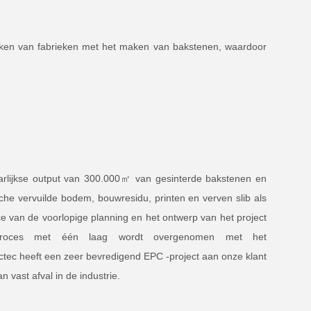
 maken van fabrieken met het maken van bakstenen, waardoor
jaarlijkse output van 300.000㎡ van gesinterde bakstenen en
che vervuilde bodem, bouwresidu, printen en verven slib als
ice van de voorlopige planning en het ontwerp van het project
erproces met één laag wordt overgenomen met het
ctec heeft een zeer bevredigend EPC -project aan onze klant
 vast afval in de industrie.