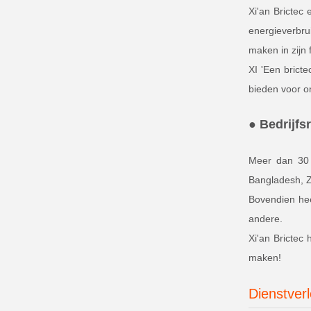
Xi'an Brictec
energieverbru
maken in zijn
XI 'Een brict
bieden voor o
● Bedrijfs
Meer dan 30 l
Bangladesh, Z
Bovendien hee
andere.
Xi'an Brictec 
maken!
Dienstver