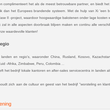
 en complimenteert het als de meest betrouwbare partner, en biedt h
ik dan het Europees brandende systeem. Met de hulp van Xi 'een br
 fase II -project, waardoor hoogwaardige bakstenen onder lage kosten
ec zal in alle aspecten doorbraak blijven maken en continu alle vers
nze waardevolle klanten!
regio
anden en regio's, waaronder China, Rusland, Kosovo, Kazachstan, O
uid -Afrika, Zimbabwe, Peru, Colombia ...
ft het bedrijf lokale kantoren en after-sales servicecentra in landen
houdt zich aan de cultuur en geest van het bedrijf "worsteling en klan
lening