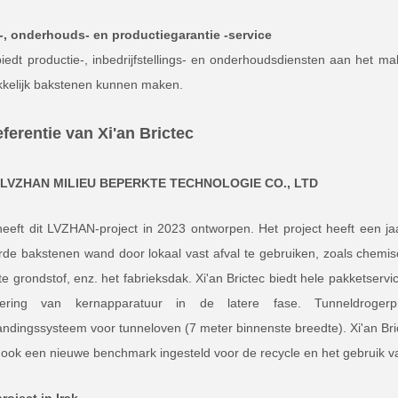
ie-, onderhouds- en productiegarantie -service
 biedt productie-, inbedrijfstellings- en onderhoudsdiensten aan het
kelijk bakstenen kunnen maken.
eferentie van Xi'an Brictec
 LVZHAN MILIEU BEPERKTE TECHNOLOGIE CO., LTD
 heeft dit LVZHAN-project in 2023 ontworpen. Het project heeft een 
rde bakstenen wand door lokaal vast afval te gebruiken, zoals chemis
te grondstof, enz. het fabrieksdak. Xi'an Brictec biedt hele pakketserv
ering van kernapparatuur in de latere fase. Tunneldrog
ndingssysteem voor tunneloven (7 meter binnenste breedte). Xi'an Bri
ook een nieuwe benchmark ingesteld voor de recycle en het gebruik van