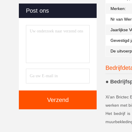
Merken:
Post ons
Nr van Wer
Jaarlijkse 
Gevestigd j
De uitvoerp
Bedrijfdeta
● Bedrijfsp
Xi'an Brictec 
Verzend
werken met bi
Het bedrijf i
muurbekleding