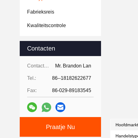
Fabrieksreis
Kwaliteitscontrole
Contacten
Contacten:
Mr. Brandon Lan
Tel.:
86--18182622677
Fax:
86-029-89183545
Hoofdmarkt
Praatje Nu
Handelstyp