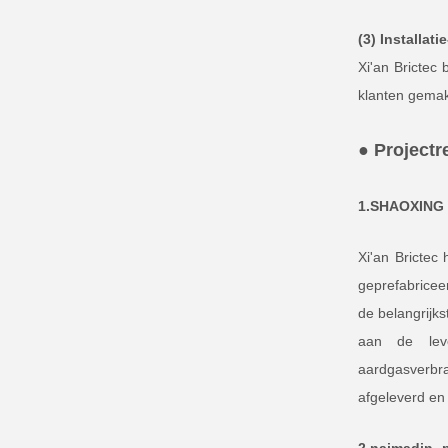
(3) Installat
Xi'an Brictec
klanten gemak
● Projectr
1.SHAOXING
Xi'an Brictec
geprefabricee
de belangrijks
aan de lev
aardgasverbra
afgeleverd en 