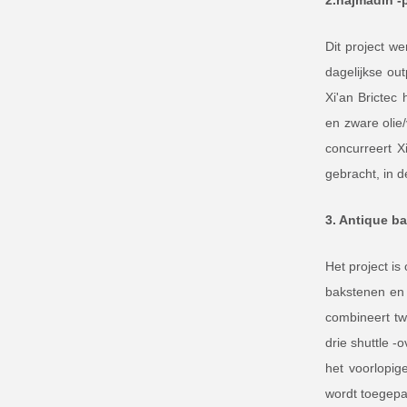
2.najmadin -p
Dit project w
dagelijkse out
Xi'an Brictec
en zware olie
concurreert X
gebracht, in d
3. Antique b
Het project i
bakstenen en 
combineert tw
drie shuttle -
het voorlopig
wordt toegepas