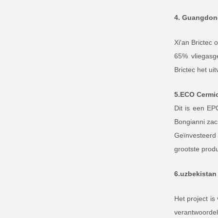
4. Guangdong
Xi'an Brictec 
65% vliegasge
Brictec het u
5.ECO Cermic
Dit is een EP
Bongianni zach
Geïnvesteerd 
grootste prod
6.uzbekistan
Het project is
verantwoordel