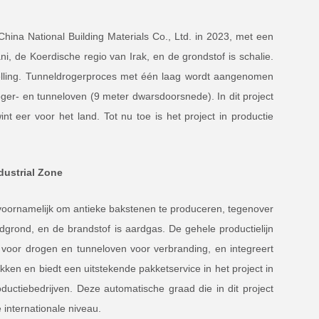
hina National Building Materials Co., Ltd. in 2023, met een
ni, de Koerdische regio van Irak, en de grondstof is schalie.
stelling. Tunneldrogerproces met één laag wordt aangenomen
oger- en tunneloven (9 meter dwarsdoorsnede). In dit project
nt eer voor het land. Tot nu toe is het project in productie
dustrial Zone
 voornamelijk om antieke bakstenen te produceren, tegenover
grond, en de brandstof is aardgas. De gehele productielijn
oor drogen en tunneloven voor verbranding, en integreert
okken en biedt een uitstekende pakketservice in het project in
ductiebedrijven. Deze automatische graad die in dit project
 internationale niveau.