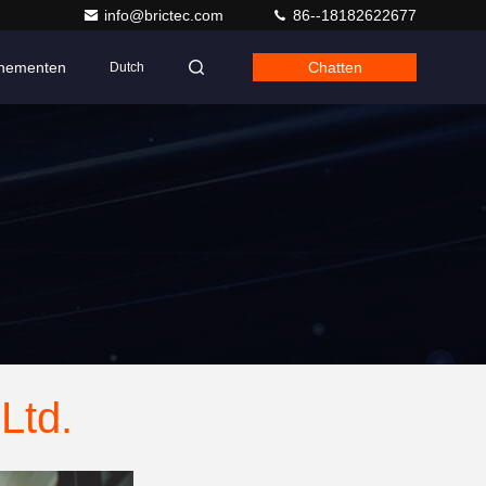
info@brictec.com
86--18182622677
nementen
Chatten
Dutch
Ltd.