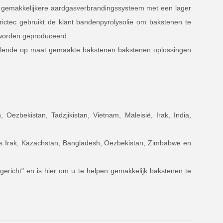
et gemakkelijkere aardgasverbrandingssysteem met een lager
ictec gebruikt de klant bandenpyrolysolie om bakstenen te
 worden geproduceerd.
chillende op maat gemaakte bakstenen bakstenen oplossingen
ezbekistan, Tadzjikistan, Vietnam, Maleisië, Irak, India,
 als Irak, Kazachstan, Bangladesh, Oezbekistan, Zimbabwe en
tgericht" en is hier om u te helpen gemakkelijk bakstenen te