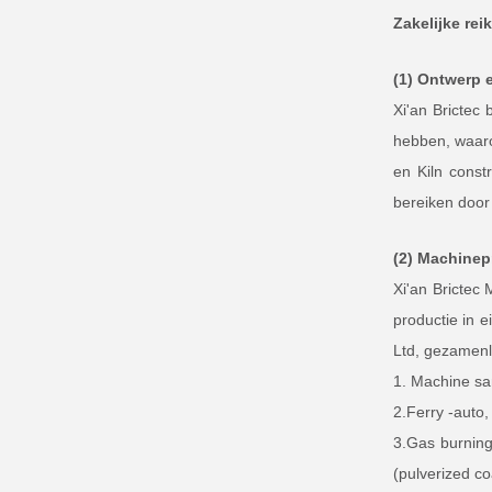
Zakelijke rei
(1) Ontwerp 
Xi'an Brictec
hebben, waaro
en Kiln const
bereiken door 
(2) Machinep
Xi'an Brictec
productie in 
Ltd, gezamenl
1. Machine sa
2.Ferry -auto
3.Gas burning 
(pulverized co