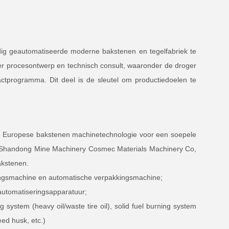
ledig geautomatiseerde moderne bakstenen en tegelfabriek te
r procesontwerp en technisch consult, waaronder de droger
actprogramma. Dit deel is de sleutel om productiedoelen te
ste Europese bakstenen machinetechnologie voor een soepele
et Shandong Mine Machinery Cosmec Materials Machinery Co,
akstenen.
kingsmachine en automatische verpakkingsmachine;
automatiseringsapparatuur;
 system (heavy oil/waste tire oil), solid fuel burning system
eed husk, etc.)