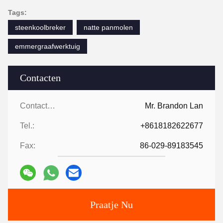
Tags:
steenkoolbreker
natte panmolen
emmergraafwerktuig
Contacten
Contacten:
Mr. Brandon Lan
Tel.:
+8618182622677
Fax:
86-029-89183545
Praatje Nu