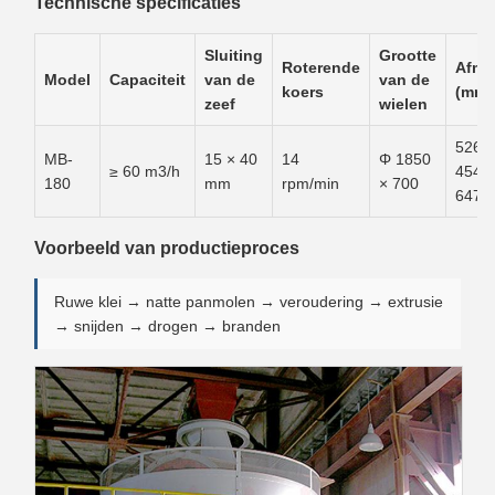
Technische specificaties
Sluiting
Grootte
Roterende
Afme
Model
Capaciteit
van de
van de
koers
(mm)
zeef
wielen
5260
MB-
15 × 40
14
Φ 1850
≥ 60 m3/h
4540
180
mm
rpm/min
× 700
6470
Voorbeeld van productieproces
Ruwe klei → natte panmolen → veroudering → extrusie
→ snijden → drogen → branden