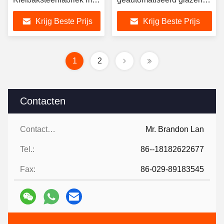
Secundaire
systeem en natte plastic
Krijg Beste Prijs
Krijg Beste Prijs
Brandtechnologie en
extrusieproces voor
Geautomatiseerd
dagelijkse productie
Droogsysteem
85.000 stuks
1
2
Contacten
Contacten:
Mr. Brandon Lan
Tel.:
86--18182622677
Fax:
86-029-89183545