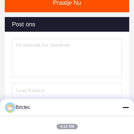
Praatje Nu
Post ons
Brictec
Verzend
4:12 AM