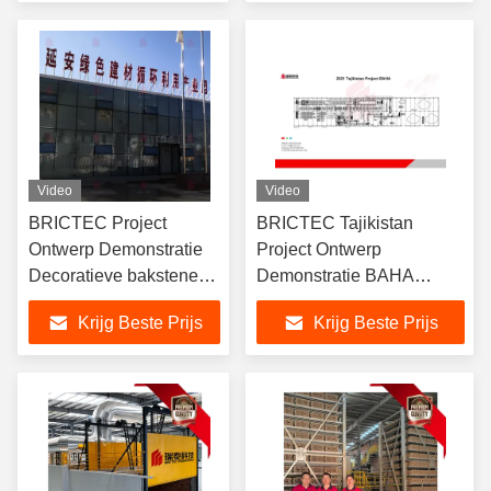
Video
Video
BRICTEC Project
BRICTEC Tajikistan
Ontwerp Demonstratie
Project Ontwerp
Decoratieve bakstenen
Demonstratie BAHA
Project in Yan'An
Project In 2021
Krijg Beste Prijs
Krijg Beste Prijs
ondernomen