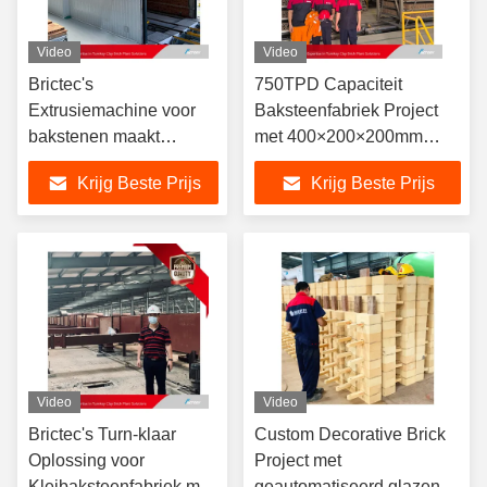
Video
Video
Brictec's
750TPD Capaciteit
Extrusiemachine voor
Baksteenfabriek Project
bakstenen maakt
met 400×200×200mm
gebruik van 35% vast
Product en 200×200mm
Krijg Beste Prijs
Krijg Beste Prijs
afval Project voor
Holle Bakstenen
gesinterde bakstenen
Productielijn
met een jaarlijkse
capaciteit van 120
miljoen en een
druksterkte van MU20
Video
Video
Brictec's Turn-klaar
Custom Decorative Brick
Oplossing voor
Project met
Kleibaksteenfabriek met
geautomatiseerd glazen