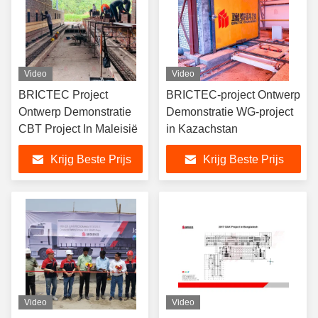
Video
Video
BRICTEC Project
BRICTEC-project Ontwerp
Ontwerp Demonstratie
Demonstratie WG-project
CBT Project In Maleisië
in Kazachstan
Krijg Beste Prijs
Krijg Beste Prijs
Video
Video