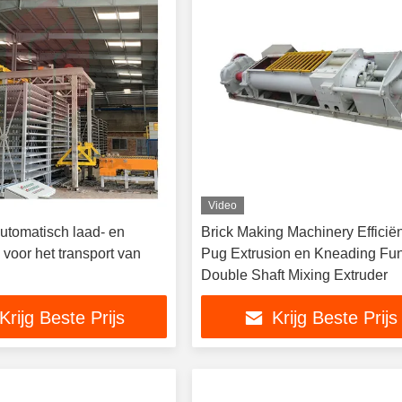
Video
utomatisch laad- en
Brick Making Machinery Efficië
voor het transport van
Pug Extrusion en Kneading Fun
Double Shaft Mixing Extruder
Krijg Beste Prijs
Krijg Beste Prijs