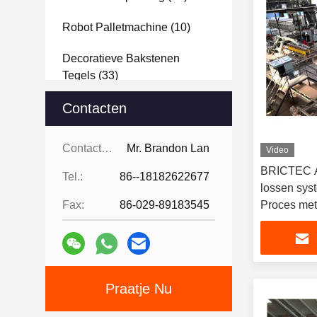
Robot Palletmachine
(10)
Decoratieve Bakstenen
Tegels
(33)
Analyse Van Grondstoffen
Contacten
(22)
Contacten:
Mr. Brandon Lan
Video
Baksteenprojectontwerpshowcase
BRICTEC A
(15)
Tel.:
86--18182622677
lossen sys
Fax:
86-029-89183545
Proces met
Praatje Nu