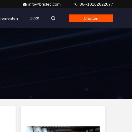
info@brictec.com
86--18182622677
nementen
Chatten
Dutch