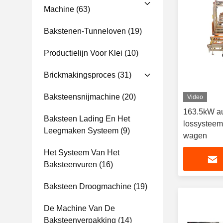
Machine
(63)
Bakstenen-Tunneloven
(19)
Productielijn Voor Klei
(10)
Brickmakingsproces
(31)
Baksteensnijmachine
(20)
Video
163.5kW au
Baksteen Lading En Het
lossysteem
Leegmaken Systeem
(9)
wagen
Het Systeem Van Het
Baksteenvuren
(16)
Baksteen Droogmachine
(19)
De Machine Van De
Baksteenverpakking
(14)