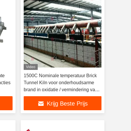
Video
nte
1500C Nominale temperatuur Brick
cties
Tunnel Kiln voor onderhoudsarme
brand in oxidatie / vermindering van
de atmosfeer ontwerp
Krijg Beste Prijs