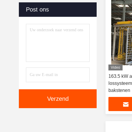
Post ons
Video
163.5 kW a
lossysteem 
bakstenen
Verzend