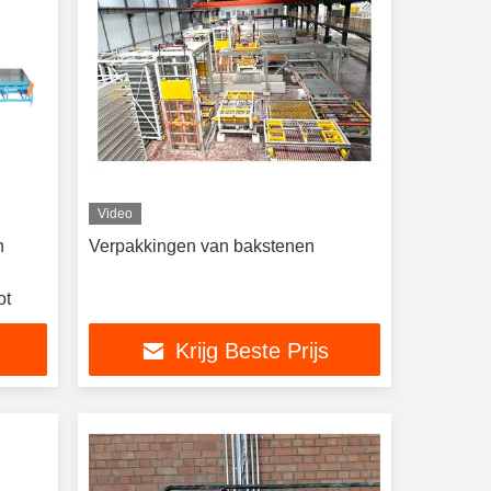
Video
n
Verpakkingen van bakstenen
ot
Krijg Beste Prijs