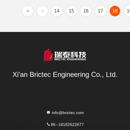
14
15
16
17
18
1
Xi'an Brictec Engineering Co., Ltd.
info@brictec.com
86--18182622677