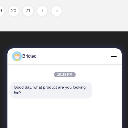
9
20
21
Brictec
10:28 PM
Good day, what product are you looking 
Snelkoppelingen
for?
Bedrijfprofiel
Fabrieksreis
Kwaliteitscontrole