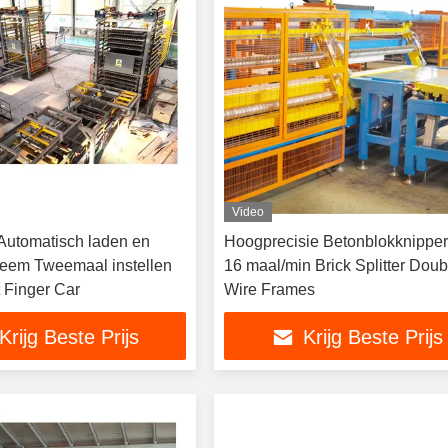
Video
utomatisch laden en
Hoogprecisie Betonblokknipper
teem Tweemaal instellen
16 maal/min Brick Splitter Doub
 Finger Car
Wire Frames
Krijg Beste Prijs
Krijg Beste Prijs