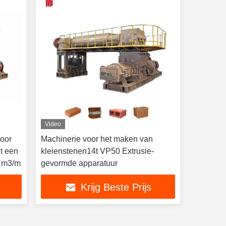
Video
voor
Machinerie voor het maken van
t een
kleienstenen14t VP50 Extrusie-
0 m3/m
gevormde apparatuur
Krijg Beste Prijs