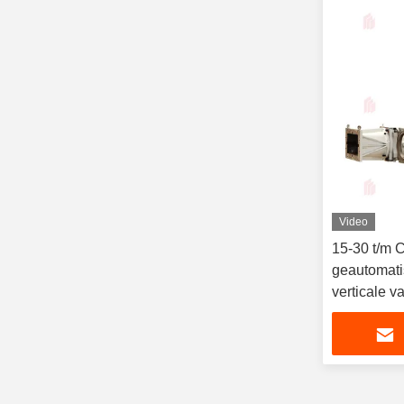
Video
15-30 t/m 
geautomat
verticale 
hoogwaard