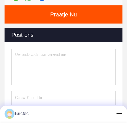
Praatje Nu
Post ons
Brictec
Verzend