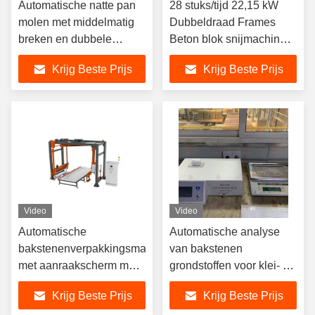
Automatische natte pan
28 stuks/tijd 22,15 kW
molen met middelmatig
Dubbeldraad Frames
breken en dubbele
Beton blok snijmachine
functie ontwerp voor klei
voor het snijden van
Krijg Beste Prijs
Krijg Beste Prijs
baksteen maken
hoge efficiëntie baksteen
Video
Video
Automatische
Automatische analyse
bakstenenverpakkingsmachine
van bakstenen
met aanraakscherm met
grondstoffen voor klei- en
kostenbesparing en
bodemonderzoekapparatuur
Krijg Beste Prijs
Krijg Beste Prijs
sterke beschermende