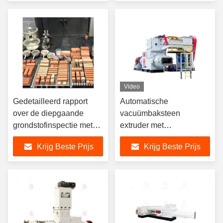
prestaties
Video
Gedetailleerd rapport
Automatische
over de diepgaande
vacuümbaksteen
grondstofinspectie met
extruder met
de chemische
middelmatige capaciteit
Krijg Beste Prijs
Krijg Beste Prijs
samenstelling, de
voor het maken van klei,
mechanische
modder en vliegenas
eigenschappen en de
visuele inspectie