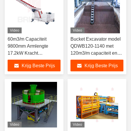
Video
Video
60m3/m Capaciteit
Bucket Excavator model
9800mm Armlengte
QDWB120-1140 met
17.2kW Kracht
120m3/m capaciteit en
Automatische emmer
112kW vermogen voor
Krijg Beste Prijs
Krijg Beste Prijs
graafmachine Schraper
grondstofverwerking
Reclaimer voor het
maken van klei stenen
Video
Video