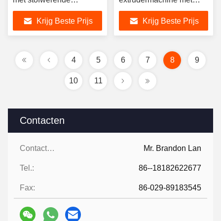
krimpfolieverpakking
vacuüm ontluchten
Krijg Beste Prijs
Krijg Beste Prijs
voor hoge efficiëntie en
systeem verstelbare
kostenbesparingen in
malen en
baksteenfabrieken
geautomatiseerde
besturing voor holle en
4
5
6
7
8
9
vaste bakstenen
10
11
Contacten
Contacten:
Mr. Brandon Lan
Tel.:
86--18182622677
Fax:
86-029-89183545