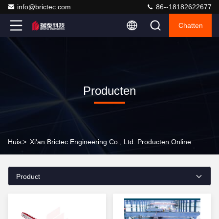
info@brictec.com
86--18182622677
Chatten
Producten
Huis
>
Xi'an Brictec Engineering Co., Ltd. Producten Online
Product