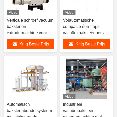
Video
Video
Verticale schroef vacuüm
Volautomatische
bakstenen
compacte één-traps
extrudermachine voor
vacuüm baksteenpers
halfstijf extruderen met
voor kleine tot
Krijg Beste Prijs
Krijg Beste Prijs
een extruderdruk van 3,5
middelgrote
Mpa
kleibaksteenfabrieken
Video
Automatisch
Industriële
baksteenbundelsysteem
vacuümbaksteen
met stofwerende
extrudermachine met