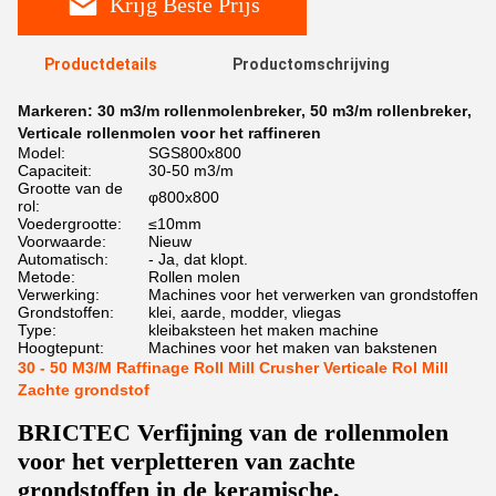
Krijg Beste Prijs
Productdetails
Productomschrijving
Markeren:
30 m3/m rollenmolenbreker
,
50 m3/m rollenbreker
,
Verticale rollenmolen voor het raffineren
Model:
SGS800x800
Capaciteit:
30-50 m3/m
Grootte van de
φ800x800
rol:
Voedergrootte:
≤10mm
Voorwaarde:
Nieuw
Automatisch:
- Ja, dat klopt.
Metode:
Rollen molen
Verwerking:
Machines voor het verwerken van grondstoffen
Grondstoffen:
klei, aarde, modder, vliegas
Type:
kleibaksteen het maken machine
Hoogtepunt:
Machines voor het maken van bakstenen
30 - 50 M3/M Raffinage Roll Mill Crusher Verticale Rol Mill
Zachte grondstof
BRICTEC Verfijning van de rollenmolen
voor het verpletteren van zachte
grondstoffen in de keramische,