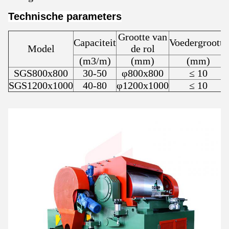
Technische parameters
Grootte van
Capaciteit
Voedergrootte
Model
de rol
(m
3
/m)
(mm)
(mm)
SGS800x800
30-50
φ800x800
≤ 10
SGS1200x1000
40-80
φ1200x1000
≤ 10