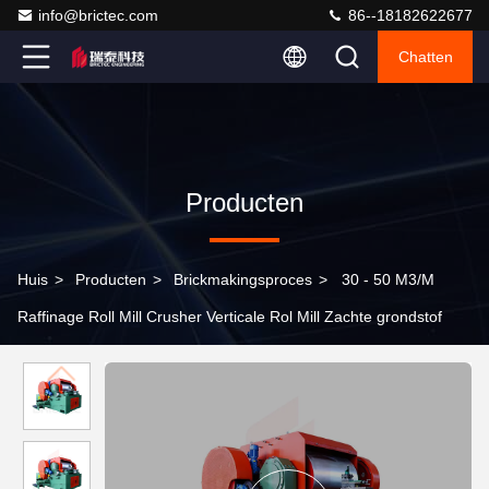
info@brictec.com
86--18182622677
Chatten
Producten
Huis
>
Producten
>
Brickmakingsproces
>
30 - 50 M3/M
Raffinage Roll Mill Crusher Verticale Rol Mill Zachte grondstof