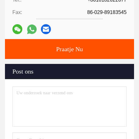
Fax:
86-029-89183545
Praatje Nu
Post ons