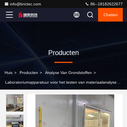
info@brictec.com
86--18182622677
Chatten
Producten
Huis
>
Producten
>
Analyse Van Grondstoffen
>
Laboratoriumapparatuur voor het testen van materiaalanalyse
van bakstenen voor materiaalcompositie