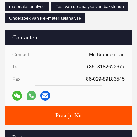
materialenanalyse
Test van de analyse van bakstenen
Onderzoek van klei-materiaalanalyse
Contacten
Contacten:
Mr. Brandon Lan
Tel.:
+8618182622677
Fax:
86-029-89183545
Praatje Nu