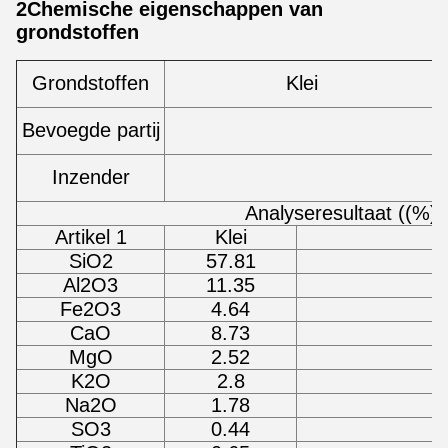
2Chemische eigenschappen van
grondstoffen
Grondstoffen
Klei
Bevoegde partij
Inzender
Analyseresultaat ((%)
Artikel 1
Klei
SiO2
57.81
Al2O3
11.35
Fe2O3
4.64
CaO
8.73
MgO
2.52
K2O
2.8
Na2O
1.78
SO3
0.44