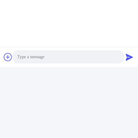
Video
BRICTEC Fysieke
Industriële
r
eigenschappen
grondstofanalyse-
Materiaalanalyse Testing
testapparatuur
r
Brick Plant
baksteenfabriek chemisch
Krijg Beste Prijs
Krijg Beste Prijs
Laboratoriumapparatuur
analyselaboratorium
Photo
Video Call
Audio Call
Xi'an Brictec Engineering Co., Ltd.