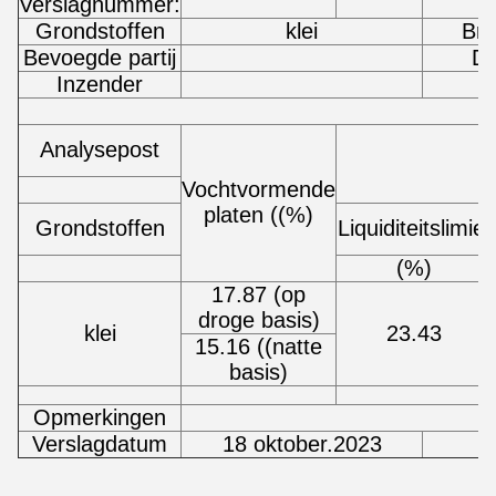
Verslagnummer:
Grondstoffen
klei
Bro
Bevoegde partij
Da
Inzender
R
Analysepost
Pl
Vochtvormende
platen ((%)
Grondstoffen
Liquiditeitslimiet
(%)
17.87 (op
droge basis)
klei
23.43
15.16 ((natte
basis)
Opmerkingen
Verslagdatum
18 oktober.2023
D