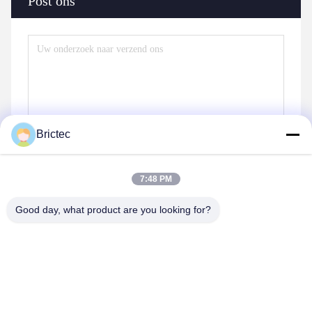
Post ons
Brictec
7:48 PM
Verzend
Good day, what product are you looking for?
Gelijkaardige Producten