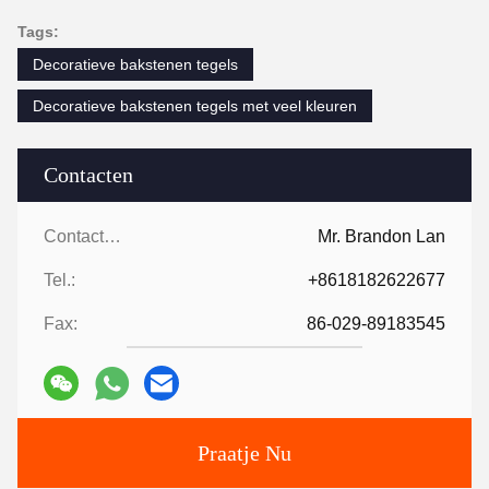
Tags:
Decoratieve bakstenen tegels
Decoratieve bakstenen tegels met veel kleuren
Contacten
Contacten:
Mr. Brandon Lan
Tel.:
+8618182622677
Fax:
86-029-89183545
Praatje Nu