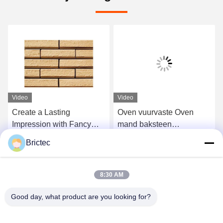
Video
Video
Create a Lasting
Oven vuurvaste Oven
Impression with Fancy
mand baksteen
Brick Ceramics Server
decoratieve baksteen
Brictec
Openresty
tegel Sk32 Sk34 Sk36
Krijg Beste Prijs
Krijg Beste Prijs
High alumina baksteen
8:30 AM
Good day, what product are you looking for?