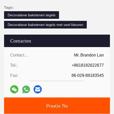
Tags:
Decoratieve bakstenen tegels
Decoratieve bakstenen tegels met veel kleuren
Contacten
Contacten:
Mr. Brandon Lan
Tel.:
+8618182622677
Fax:
86-029-89183545
Praatje Nu