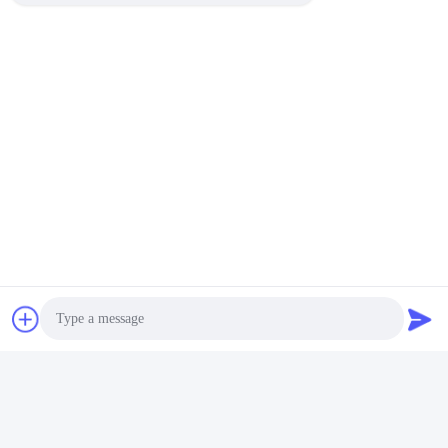
Video
Video
Create a Lasting
Oven vuurvaste Oven
Impression with Fancy
mand baksteen
Brick Ceramics Server
decoratieve baksteen
Openresty
tegel Sk32 Sk34 Sk36
Krijg Beste Prijs
Krijg Beste Prijs
High alumina baksteen
Photo