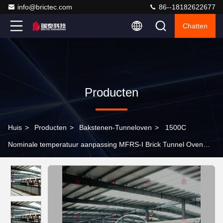
info@brictec.com
86--18182622677
Chatten
Producten
Huis
>
Producten
>
Bakstenen-Tunneloven
>
1500C
Nominale temperatuur aanpassing MFRS-I Brick Tunnel Oven
met een rotatiesnelheid van 30 r/min