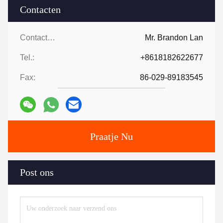
Contacten
Contacten:
Mr. Brandon Lan
Tel.:
+8618182622677
Fax:
86-029-89183545
Praatje Nu
Post ons