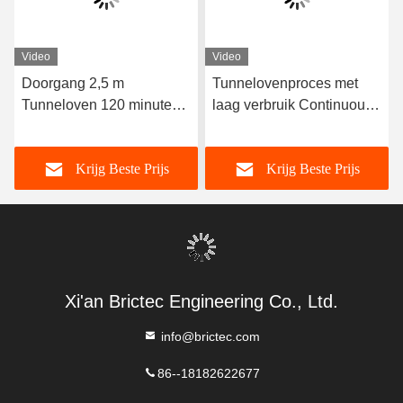
Video
Video
Doorgang 2,5 m
Tunnelovenproces met
Tunneloven 120 minuten
laag verbruik Continuous
Vuurcyclus Rolleroven
drying chamber voor
Snelle vuurtesten
bakstenen
Krijg Beste Prijs
Krijg Beste Prijs
Xi'an Brictec Engineering Co., Ltd.
info@brictec.com
86--18182622677