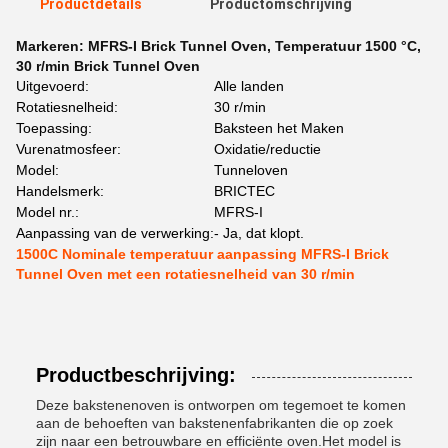
Productdetails
Productomschrijving
Markeren:
MFRS-I Brick Tunnel Oven
,
Temperatuur 1500 °C
,
30 r/min Brick Tunnel Oven
Uitgevoerd:
Alle landen
Rotatiesnelheid:
30 r/min
Toepassing:
Baksteen het Maken
Vurenatmosfeer:
Oxidatie/reductie
Model:
Tunneloven
Handelsmerk:
BRICTEC
Model nr.:
MFRS-I
Aanpassing van de verwerking:
- Ja, dat klopt.
1500C Nominale temperatuur aanpassing MFRS-I Brick
Tunnel Oven met een rotatiesnelheid van 30 r/min
Productbeschrijving:
Deze bakstenenoven is ontworpen om tegemoet te komen
aan de behoeften van bakstenenfabrikanten die op zoek
zijn naar een betrouwbare en efficiënte oven.Het model is