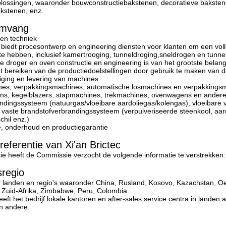
lossingen, waaronder bouwconstructiebakstenen, decoratieve baksten
kstenen, enz.
omvang
en techniek
c biedt procesontwerp en engineering diensten voor klanten om een v
 te hebben, inclusief kamertrooging, tunneldroging,sneldrogen en tun
 droger en oven constructie en engineering is van het grootste belan
het bereiken van de productiedoelstellingen door gebruik te maken van de
iging en levering van machines
ines, verpakkingsmachines, automatische losmachines en verpakkings
ns, kegelblazers, stapmachines, trekmachines, ovenwagens en andere
ndingssysteem (natuurgas/vloeibare aardoliegas/kolengas), vloeibare 
 vaste brandstofverbrandingssysteem (verpulveriseerde steenkool, aardo
hil enz.)
tie, onderhoud en productiegarantie
referentie van Xi'an Brictec
e heeft de Commissie verzocht de volgende informatie te verstrekken:
sregio
landen en regio's waaronder China, Rusland, Kosovo, Kazachstan, Oezbe
Zuid-Afrika, Zimbabwe, Peru, Colombia...
eft het bedrijf lokale kantoren en after-sales service centra in landen
n andere.