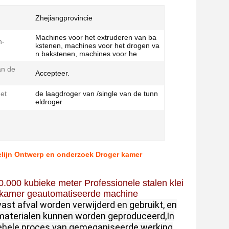
Zhejiangprovincie
Machines voor het extruderen van ba
n-
kstenen, machines voor het drogen va
n bakstenen, machines voor he
n de
Accepteer.
et
de laagdroger van /single van de tunn
eldroger
ielijn Ontwerp en onderzoek Droger kamer
0.000 kubieke meter Professionele stalen klei
r kamer geautomatiseerde machine
ast afval worden verwijderd en gebruikt, en
materialen kunnen worden geproduceerd,
In
 gehele proces van gemeganiseerde werking