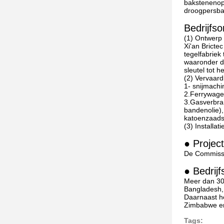
bakstenenop
droogpersba
Bedrijfs
(1) Ontwerp 
Xi'an Bricte
tegelfabriek
waaronder de
sleutel tot 
(2) Vervaard
1- snijmach
2.Ferrywage
3.Gasverbra
bandenolie),
katoenzaadsc
(3) Installa
● Project
De Commissi
● Bedrijf
Meer dan 30 
Bangladesh, 
Daarnaast he
Zimbabwe e
Tags: