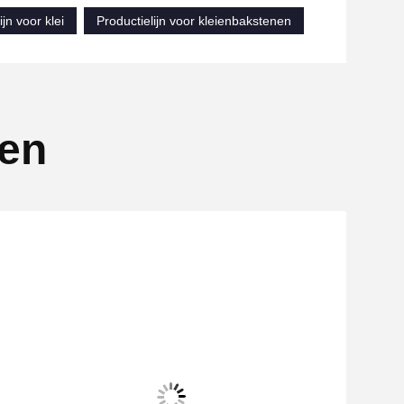
jn voor klei
Productielijn voor kleienbakstenen
ten