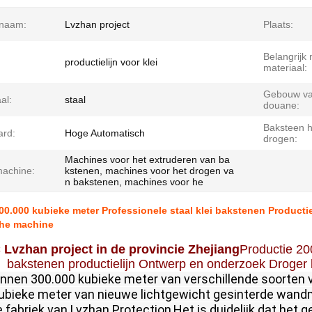
tnaam:
Lvzhan project
Plaats:
Belangrijk 
productielijn voor klei
materiaal:
Gebouw va
al:
staal
douane:
Baksteen h
ard:
Hoge Automatisch
drogen:
Machines voor het extruderen van ba
achine:
kstenen, machines voor het drogen va
n bakstenen, machines voor he
00.000 kubieke meter Professionele staal klei bakstenen Product
he machine
Lvzhan project in de provincie Zhejiang
Productie 20
bakstenen productielijn Ontwerp en onderzoek Droge
kunnen 300.000 kubieke meter van verschillende soorten v
ubieke meter van nieuwe lichtgewicht gesinterde wand
 fabriek van Lvzhan Protection,Het is duidelijk dat het