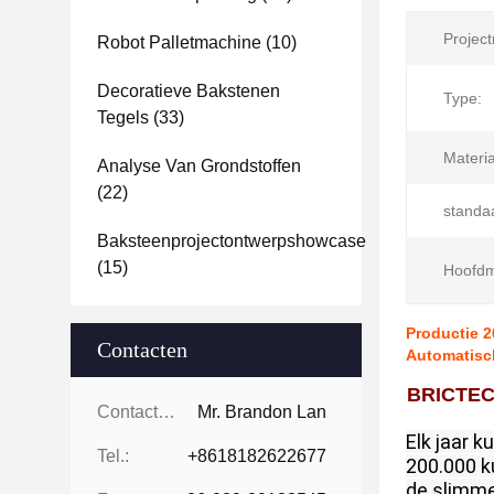
Projec
Robot Palletmachine
(10)
Decoratieve Bakstenen
Type:
Tegels
(33)
Materia
Analyse Van Grondstoffen
(22)
standa
Baksteenprojectontwerpshowcase
(15)
Hoofdm
Productie 2
Contacten
Automatisc
BRICTEC 
Contacten:
Mr. Brandon Lan
Elk jaar 
Tel.:
+8618182622677
200.000 k
de slimme