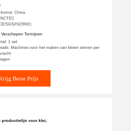
k Droger kamer Automatische machine
s
rkomst: China
BRICTEC
: CE/SGS/ISO9001
t Verschepen Termijnen
tal: 1 set
tails: Machines voor het maken van kleien stenen per
vracht
 dagen
Krijg Beste Prijs
productielijn voor klei
,