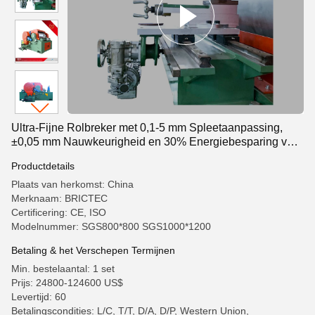
Ultra-Fijne Rolbreker met 0,1-5 mm Spleetaanpassing,
±0,05 mm Nauwkeurigheid en 30% Energiebesparing voor
Kleibaksteenproductie
Productdetails
Plaats van herkomst: China
Merknaam: BRICTEC
Certificering: CE, ISO
Modelnummer: SGS800*800 SGS1000*1200
Betaling & het Verschepen Termijnen
Min. bestelaantal: 1 set
Prijs: 24800-124600 US$
Levertijd: 60
Betalingscondities: L/C, T/T, D/A, D/P, Western Union,