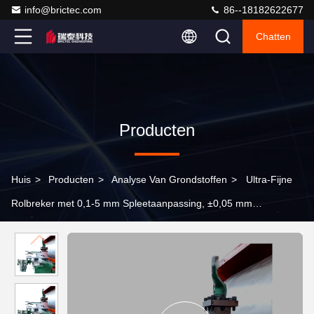
info@brictec.com
86--18182622677
Chatten
Producten
Huis
>
Producten
>
Analyse Van Grondstoffen
>
Ultra-Fijne
Rolbreker met 0,1-5 mm Spleetaanpassing, ±0,05 mm
Nauwkeurigheid en 30% Energiebesparing voor
Kleibaksteenproductie