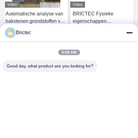
Video
Video
Automatische analyse van
BRICTEC Fysieke
bakstenen grondstoffen voor
eigenschappen
klei- en
Materiaalanalyse Testing
Brictec
bodemonderzoekapparatuur
Brick Plant
Krijg Beste Prijs
Krijg Beste Prijs
Laboratoriumapparatuur
6:56 AM
Good day, what product are you looking for?
Xi'an Brictec Engineering Co., Ltd.
info@brictec.com
86--18182622677
China