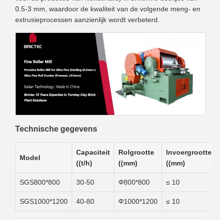
0.5-3 mm, waardoor de kwaliteit van de volgende meng- en
extrusieprocessen aanzienlijk wordt verbeterd.
Technische gegevens
Capaciteit
Rolgrootte
Invoergrootte
Model
((t/h)
((mm)
((mm)
SGS800*800
30-50
Φ800*800
≤ 10
SGS1000*1200
40-80
Φ1000*1200
≤ 10