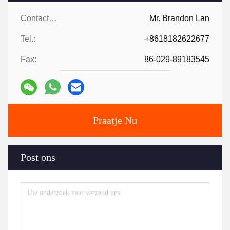
Contacten:
Mr. Brandon Lan
Tel.:
+8618182622677
Fax:
86-029-89183545
Praatje Nu
Post ons