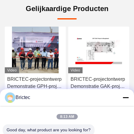
Gelijkaardige Producten
Video
Video
BRICTEC-projectontwerp
Wereldwijd bouwproject
Demonstratie GAK-project
Ontwerp demonstratie
in Bangladesh
Compleet productieproject
Brictec
Krijg Beste Prijs
Krijg Beste Prijs
8:13 AM
Good day, what product are you looking for?