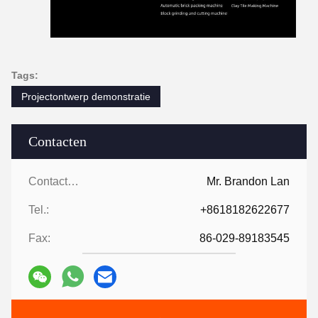
Tags:
Projectontwerp demonstratie
Contacten
Contacten:
Mr. Brandon Lan
Tel.:
+8618182622677
Fax:
86-029-89183545