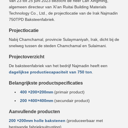
Van 23 tot 25 juni 2023 bezocht de heer Lan Xingming,
algemeen directeur van Xi'an Ruitai Building Materials
Technology Co., Ltd., de projectlocatie van de Irak Najmadin
750TPD Baksteenfabriek.
Projectlocatie
Nabij Chamchamal, provincie Sulaymaniyah, Irak, dicht bij de
snelweg tussen de steden Chamchamal en Sulaimani.
Projectoverzicht
De baksteenfabriek van het bedrijf Najmadin heeft een
dagelijkse productiecapaciteit van 750 ton
.
Belangrijkste productspecificaties
400 ×200×200mm
(primair product)
200 ×400×400mm
(secundair product)
Aanvullende producten
200 ×200mm holle bakstenen
(produceerbaar met
bestaande fabrieksuitrusting)