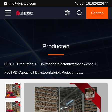
info@brictec.com
86--18182622677
Chatten
Producten
Huis
>
Producten
>
Baksteenprojectontwerpshowcase
>
750TPD Capaciteit Baksteenfabriek Project met
400×200×200mm Product en 200×200mm Holle Bakstenen
Productielijn