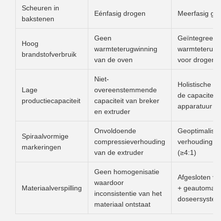
Scheuren in
Eénfasig drogen
Meerfasig gr
bakstenen
Geen
Geïntegreerd
Hoog
warmteterugwinning
warmteterugw
brandstofverbruik
van de oven
voor drogen 
Niet-
Holistische co
Lage
overeenstemmende
de capaciteit
productiecapaciteit
capaciteit van breker
apparatuur
en extruder
Onvoldoende
Geoptimalise
Spiraalvormige
compressieverhouding
verhouding va
markeringen
van de extruder
(≥4:1)
Geen homogenisatie
Afgesloten ve
waardoor
Materiaalverspilling
+ geautomati
inconsistentie van het
doseersyste
materiaal ontstaat