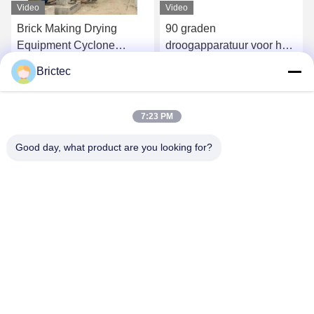
Video
Video
Brick Making Drying
90 graden
Equipment Cyclone
droogapparatuur voor het
Blower Drying Chamber
mengen van lucht en het
Brictec
Cone Blower Volledig
circuleren van bakstenen
Krijg Beste Prijs
Krijg Beste Prijs
Automatisch
7:23 PM
Good day, what product are you looking for?
Xi'an Brictec Engineering Co., Ltd.
info@brictec.com
86--18182622677
China