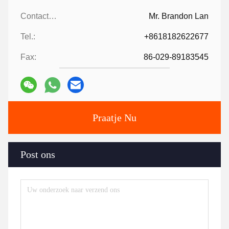
Contacten:
Mr. Brandon Lan
Tel.:
+8618182622677
Fax:
86-029-89183545
Praatje Nu
Post ons