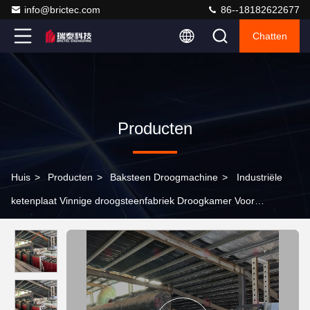
info@brictec.com
86--18182622677
Chatten
Producten
Huis
>
Producten
>
Baksteen Droogmachine
>
Industriële
ketenplaat Vinnige droogsteenfabriek Droogkamer Voor
baksteenfabriek